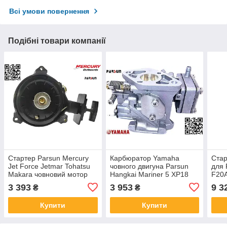
Всі умови повернення
Подібні товари компанії
Стартер Parsun Mercury
Карбюратор Yamaha
Стар
Jet Force Jetmar Tohatsu
човного двигуна Parsun
для 
Makara човновий мотор
Hangkai Mariner 5 XP18
F20A
F6ML 1F06215H
6N0-14301 6G1-14301
Merc
3 393
3 953
9 3
₴
₴
OR525614 T5-05040000
6G1-14301-01 6L5-14301-
Toha
dget force 1E-59F 030512
03 TH120096 T5-
1571
Купити
Купити
05000500