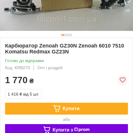
Карбюратор Zenoah GZ30N Zenoah 6010 7510
Komatsu Redmax GZ23N
Готово до відправки
Код: KRB270
Опт і роздріб
1 770
₴
1 416 ₴
від 5 шт.
Купити
або
Купити з