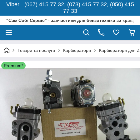
Viber - (067) 415 77 32, (073) 415 77 32, (050) 415
77 33
"Сам Собі Сервіс" - запчастини для бензотехніки за кращо
Товари та послуги
Карбюратори
Карбюратори для Z
Premium*