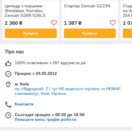
Циліндр з поршнем
Стартер Zenoah GZ23N
Ста
Shindaiwa, Komatsu,
на б
Zenoah G26N G26LS
254 
G26LH G26LS
Koma
2 360
1 387
1 0
₴
₴
251 
Ком
Купити
Купити
Про нас
100% позитивних з 287 відгуків за рік
Працює з 24.05.2012
м. Київ
пр-т.Відрадний, 2 ( тут НЕ ведеться торгівля та НЕМАЄ
самовивозу), Київ, Україна
Контакти
Сьогодні працює з 08:30 до 16:00
Показати весь графік роботи