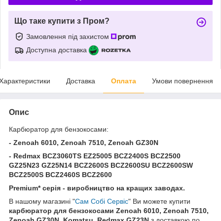
Що таке купити з Пром?
Замовлення під захистом
Доступна доставка
Характеристики
Доставка
Оплата
Умови повернення
Опис
Карбюратор для бензокосами:
- Zenoah 6010, Zenoah 7510, Zenoah GZ30N
- Redmax BCZ3060TS EZ25005 BCZ2400S BCZ2500
GZ25N23 GZ25N14 BCZ2600S BCZ2600SU BCZ2600SW
BCZ2500S BCZ2460S BCZ2600
Premium* серія - виробництво на кращих заводах.
В нашому магазині "
Сам Собі Сервіс
" Ви можете купити
карбюратор для бензокосами
Zenoah 6010, Zenoah 7510,
Zenoah GZ30N, Komatsu,
Redmax
GZ23N
з доставкою по