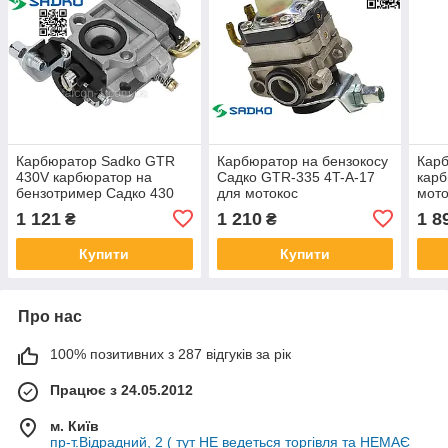
Карбюратор Sadko GTR
Карбюратор на бензокосу
Карб
430V карбюратор на
Садко GTR-335 4T-A-17
карб
бензотример Садко 430
для мотокос
мото
SD14-GTR-430-53
бензотримера Sadko
370
1 121
1 210
1 8
₴
₴
SD61-GTR-3354T-A-17
Купити
Купити
Про нас
100% позитивних з 287 відгуків за рік
Працює з 24.05.2012
м. Київ
пр-т.Відрадний, 2 ( тут НЕ ведеться торгівля та НЕМАЄ