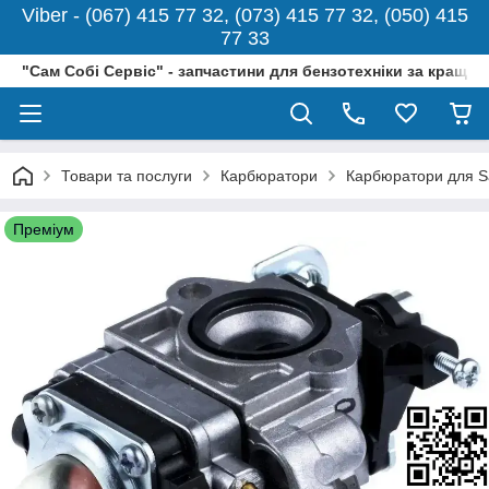
Viber - (067) 415 77 32, (073) 415 77 32, (050) 415
77 33
"Сам Собі Сервіс" - запчастини для бензотехніки за кращо
Товари та послуги
Карбюратори
Карбюратори для S
Преміум