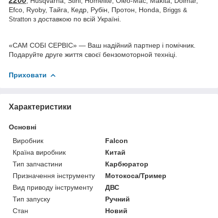
2200
, Husqvarna, Stihl, Homelite, Oleo-Mac, Makita, Dolmar,
Efco,
Ryoby,
Тайга, Кедр, Рубін, Протон, Honda,
Briggs &
з доставкою по всій Україні.
Stratton
«САМ СОБІ СЕРВІС» — Ваш надійний партнер і помічник.
Подаруйте друге життя своєї бензомоторной техніці.
Приховати
Характеристики
Основні
Виробник
Falcon
Країна виробник
Китай
Тип запчастини
Карбюратор
Призначення інструменту
Мотокоса/Тример
Вид приводу інструменту
ДВС
Тип запуску
Ручний
Стан
Новий