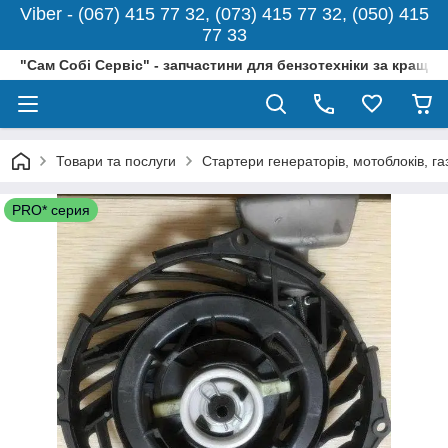
Viber - (067) 415 77 32, (073) 415 77 32, (050) 415
77 33
"Сам Собі Сервіс" - запчастини для бензотехніки за кращо
Товари та послуги
Стартери генераторів, мотоблоків, г
PRO* серия