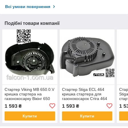
Всі умови повернення
Подібні товари компанії
Стартер Viking MB 650.0.V
Стартер Stiga ECL 464
Стар
кришка стартера на
кришка стартера для
Stig
газонокосарку Вікінг 650
газонокосарок Стіга 464
стар
299174644/ST9
Hon
1 593
1 593
1 5
₴
₴
Moun
1185
Купити
Купити