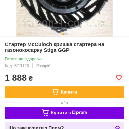
Стартер McCuloch кришка стартера на
газонокосарку Stiga GGP
Готово до відправки
Код: STR126
Роздріб
1 888
₴
Купити
або
Купити з
Що таке купити з Пром?