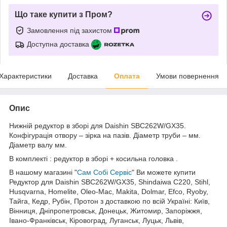
Що таке купити з Пром?
Замовлення під захистом
Доступна доставка
Характеристики
Доставка
Оплата
Умови повернення
Опис
Нижній редуктор в зборі для Daishin SBC262W/GX35.
Конфігурація отвору – зірка на пазів. Діаметр труби – мм.
Діаметр валу мм.
В комплекті : редуктор в зборі + косильна головка .
В нашому магазині "
Сам Собі Сервіс
" Ви можете купити
Редуктор для Daishin SBC262W/GX35, Shindaiwa C220, Stihl,
Husqvarna, Homelite, Oleo-Mac, Makita, Dolmar, Efco,
Ryoby,
Тайга, Кедр, Рубін, Протон з доставкою по всій Україні: Київ,
Вінниця, Дніпропетровськ, Донецьк, Житомир, Запоріжжя,
Івано-Франківськ, Кіровоград, Луганськ, Луцьк, Львів,