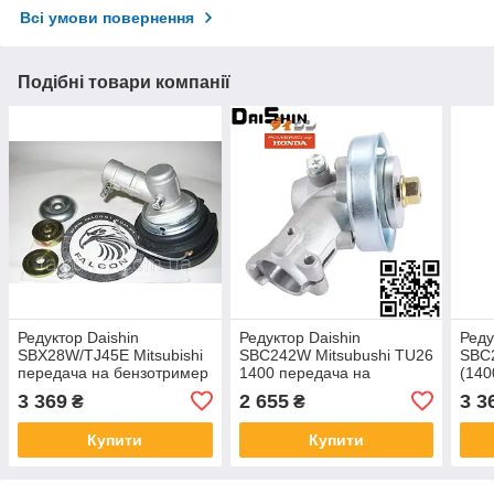
Всі умови повернення
Подібні товари компанії
Редуктор Daishin
Редуктор Daishin
Реду
SBX28W/TJ45E Mitsubishi
SBC242W Mitsubushi TU26
SBC2
передача на бензотример
1400 передача на
(140
Дайшин 1400 5005760
бензокосу Дайшин для
бенз
3 369
2 655
3 3
₴
₴
мотокос бензотримера
бен
Дайшін 5005580
Купити
Купити