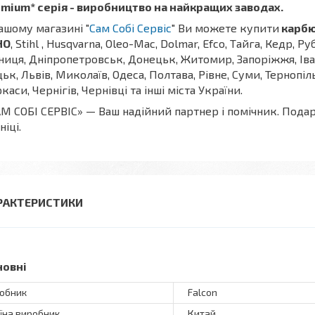
mium* серія - виробництво на найкращих заводах.
ашому магазині "
Сам Собі Сервіс
" Ви можете купити
карбю
HO
, Stihl , Husqvarna, Oleo-Mac, Dolmar, Efco, Тайга, Кедр, Р
ниця, Дніпропетровськ, Донецьк, Житомир, Запоріжжя, Іва
ьк, Львів, Миколаїв, Одеса, Полтава, Рівне, Суми, Тернопі
каси, Чернігів, Чернівці та інші міста України.
М СОБІ СЕРВІС» — Ваш надійний партнер і помічник. Пода
ніці.
РАКТЕРИСТИКИ
новні
обник
Falcon
їна виробник
Китай