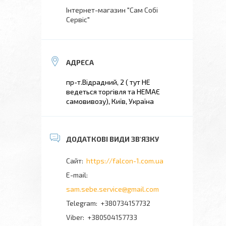
Інтернет-магазин "Сам Собі
Сервіс"
пр-т.Відрадний, 2 ( тут НЕ
ведеться торгівля та НЕМАЄ
самовивозу), Київ, Україна
https://falcon-1.com.ua
sam.sebe.service@gmail.com
+380734157732
+380504157733