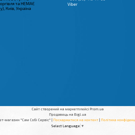
торгівля та НЕМАЄ
Viber
), Київ, Україна
Сайт створений на маркетплейсі
Prom.ua
Продавець на Bigl.ua
Інтернет-магазин "Сам Собі Сервіс" |
Поскаржитися на контент
|
Політика конфіденц
Select Language
▼