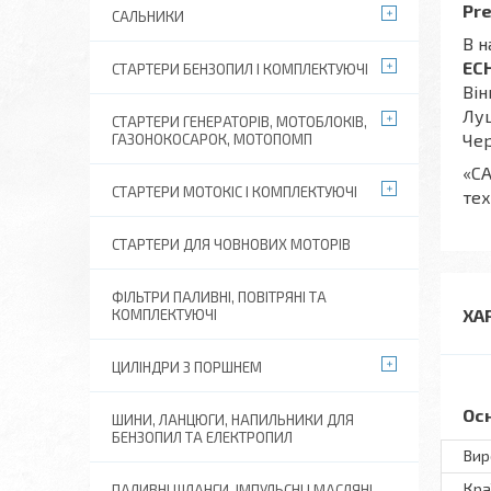
Pre
САЛЬНИКИ
В н
EC
СТАРТЕРИ БЕНЗОПИЛ І КОМПЛЕКТУЮЧІ
Він
Луц
СТАРТЕРИ ГЕНЕРАТОРІВ, МОТОБЛОКІВ,
Чер
ГАЗОНОКОСАРОК, МОТОПОМП
«СА
СТАРТЕРИ МОТОКІС І КОМПЛЕКТУЮЧІ
тех
СТАРТЕРИ ДЛЯ ЧОВНОВИХ МОТОРІВ
ФІЛЬТРИ ПАЛИВНІ, ПОВІТРЯНІ ТА
ХА
КОМПЛЕКТУЮЧІ
ЦИЛІНДРИ З ПОРШНЕМ
Ос
ШИНИ, ЛАНЦЮГИ, НАПИЛЬНИКИ ДЛЯ
БЕНЗОПИЛ ТА ЕЛЕКТРОПИЛ
Вир
Кра
ПАЛИВНІ ШЛАНГИ, ІМПУЛЬСНІ І МАСЛЯНІ