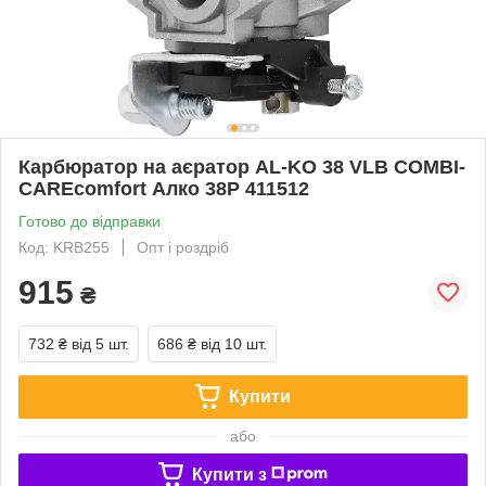
Карбюратор на аєратор AL-KO 38 VLB COMBI-
CAREcomfort Алко 38P 411512
Готово до відправки
Код: KRB255
Опт і роздріб
915
₴
732 ₴
від 5 шт.
686 ₴
від 10 шт.
Купити
або
Купити з