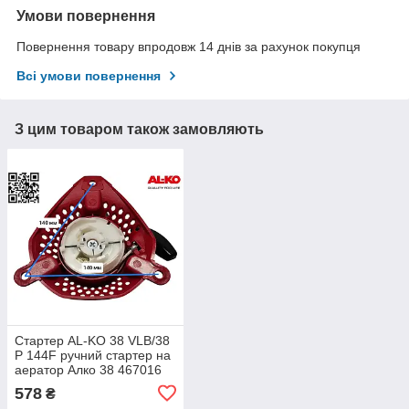
Умови повернення
Повернення товару впродовж 14 днів за рахунок покупця
Всі умови повернення
З цим товаром також замовляють
Стартер AL-KO 38 VLB/38
P 144F ручний стартер на
аератор Алко 38 467016
144FS VLB 38-NEU
578
₴
470321 411394