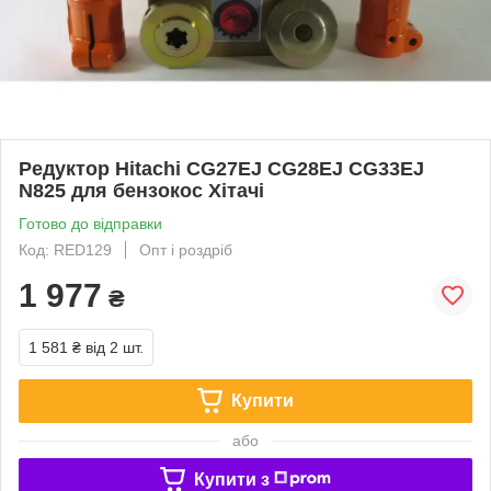
Редуктор Hitachi CG27EJ CG28EJ CG33EJ
N825 для бензокос Хітачі
Готово до відправки
Код: RED129
Опт і роздріб
1 977
₴
1 581 ₴
від 2 шт.
Купити
або
Купити з