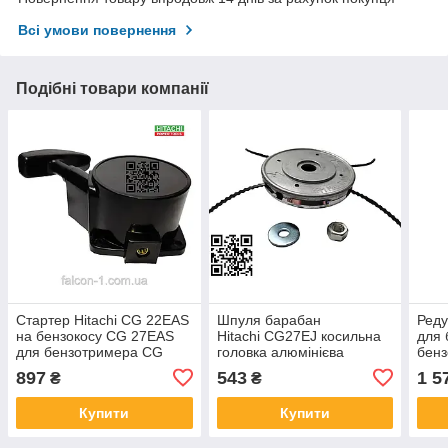
Всі умови повернення
Подібні товари компанії
Стартер Hitachi CG 22EAS
Шпуля барабан
Реду
на бензокосу CG 27EAS
Hitachi CG27EJ косильна
для 
для бензотримера CG
головка алюмінієва
бенз
25EUS 668-4672 6699995
Хитачи 27 універсальна
897
543
1 5
₴
₴
мотокосу Hikoki 6699995
професійна 418850
6684672 6601570
539167
Купити
Купити