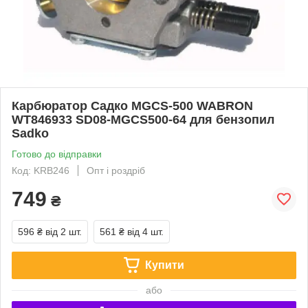
Карбюратор Садко MGCS-500 WABRON
WT846933 SD08-MGCS500-64 для бензопил
Sadko
Готово до відправки
Код: KRB246
Опт і роздріб
749
₴
596 ₴
від 2 шт.
561 ₴
від 4 шт.
Купити
або