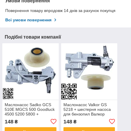
Умови повернення
Повернення товару впродовж 14 днів за рахунок покупця
Всі умови повернення
Подібні товари компанії
Маслонасос Sadko GCS
Маслонасос Valkor GS
510Е MGCS 500 Goodluck
5218 + шестерня насоса
4500 5200 5800 +
для бензопил Валкор
шестерня насоса для
5218
148
148
₴
₴
бензопил Eurotec GA 107
Craft-tec Patriot Defiant