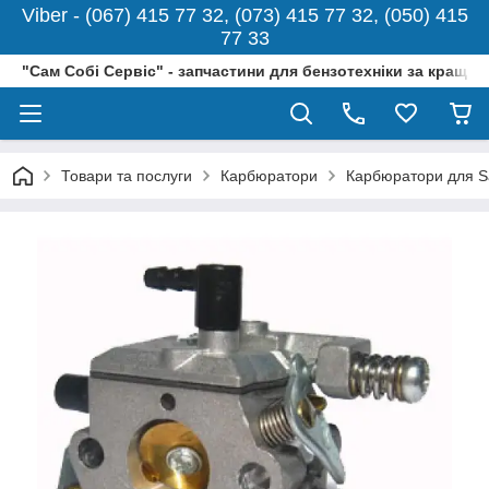
Viber - (067) 415 77 32, (073) 415 77 32, (050) 415
77 33
"Сам Собі Сервіс" - запчастини для бензотехніки за кращо
Товари та послуги
Карбюратори
Карбюратори для S