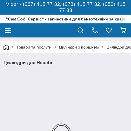
Viber - (067) 415 77 32, (073) 415 77 32, (050) 415
77 33
"Сам Собі Сервіс" - запчастини для бензотехніки за кращо
Товари та послуги
Циліндри з поршнем
Циліндри для
Циліндри для Hitachi