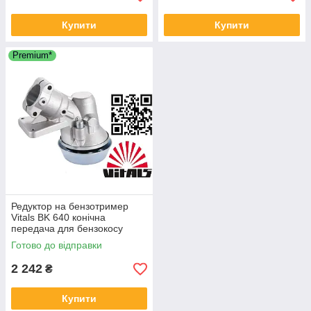
Купити
Купити
Premium*
Редуктор на бензотример
Vitals BK 640 конічна
передача для бензокосу
Віталс
Готово до відправки
2 242
₴
Купити