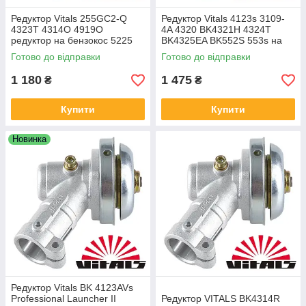
Редуктор Vitals 255GC2-Q
Редуктор Vitals 4123s 3109-
4323T 4314O 4919O
4A 4320 BK4321H 4324T
редуктор на бензокос 5225
BK4325EA BK552S 553s на
бензотример Віталс BK5220
Готово до відправки
Готово до відправки
BK5223А BK5226T BK5227H
ВК5231А
1 180
1 475
₴
₴
Купити
Купити
Новинка
Редуктор Vitals BK 4123AVs
Professional Launcher II
Редуктор VITALS BK4314R