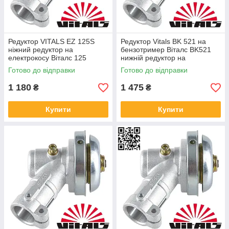
Редуктор VITALS EZ 125S
Редуктор Vitals BK 521 на
ніжний редуктор на
бензотример Віталс BK521
електрокосу Віталс 125
нижній редуктор на
бензокосу Віталс 521
Готово до відправки
Готово до відправки
1 180
1 475
₴
₴
Купити
Купити